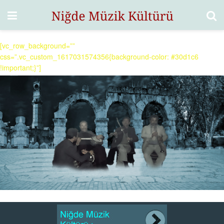
[vc_row_background=””
css=”.vc_custom_1617031574356{background-color: #30d1c6
!important;}”]