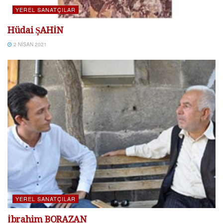
YEREL SANATÇILAR
Hüdai ŞAHİN
2 NISAN 2021
YEREL SANATÇILAR
İbrahim BORAZAN