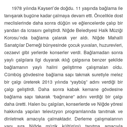
1978 yılında Kayseri’de doğdu. 11 yaşında bağlama ile
tanışarak bugüne kadar çalmaya devam etti. Öncelikle dost
meclislerinde daha sonra düğün ve eğlencelerde çalıp bir
yandan da icrasını geliştirdi. Niğde Belediyesi Halk Müziği
Korosu’nda bağlama çalarak yer aldı. Niğde Mahalli
Sanatçılar Derneği bünyesinde çocuk yuvaları, huzurevleri,
cezaevi gibi yerlerde konserler verdi. Bağlamadan sonra
yaylı çalgılara ilgi duyarak ıklığ çalgısına benzer şekilde
bağlamanın yaylı halini geliştirme çalışmaları oldu.
Cümbüş gövdesine bağlama sapı takmak suretiyle melez
bir çalgı üreterek 2013 yılında “yaybüş” adını verdiği bir
çalgı geliştirdi. Daha sonra kabak kemane gövdesine
bağlama sapı takarak “bağmane” adını verdiği bir çalgı
daha üretti. Halen bu çalgıları, konserlerde ve Niğde yöresi
hakkında yapılan televizyon programlarında tanıtmak ve
dinletmek amacıyla çalmaktadır. Derleme çalışmalarının
yanı sıra Niğde müzik kültürünü tanıtma amacıyla